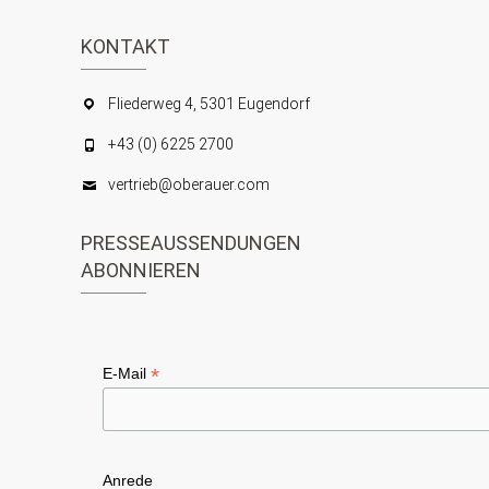
S
i
KONTAKT
c
u
h
c
Fliederweg 4, 5301 Eugendorf
t
h
+43 (0) 6225 2700
e
e
vertrieb@oberauer.com
n
u
-
PRESSEAUSSENDUNGEN
n
N
ABONNIEREN
d
a
A
v
n
i
*
E-Mail
s
g
i
a
c
t
Anrede