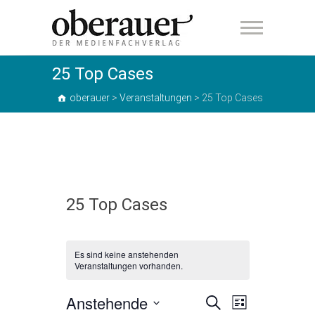
oberauer
25 Top Cases
oberauer
>
Veranstaltungen
>
25 Top Cases
25 Top Cases
Es sind keine anstehenden
Veranstaltungen vorhanden.
Anstehende
V
V
S
L
u