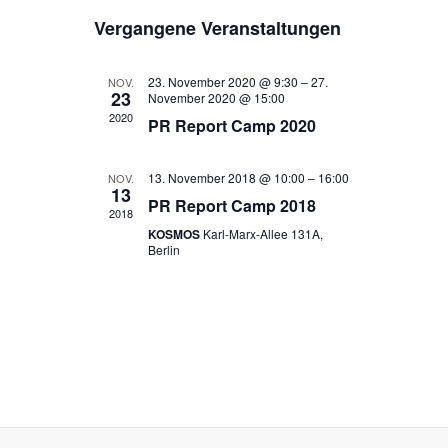
e
D
i
e
c
Vergangene Veranstaltungen
s
a
h
r
r
t
t
e
e
a
u
a
23. November 2020 @ 9:30
–
27.
NOV.
23
m
November 2020 @ 15:00
n
n
2020
w
PR Report Camp 2020
s
ä
s
h
t
t
13. November 2018 @ 10:00
–
16:00
NOV.
l
13
a
PR Report Camp 2018
e
a
2018
l
n
KOSMOS
Karl-Marx-Allee 131A,
l
Berlin
.
t
t
u
u
n
n
g
g
A
e
n
n
s