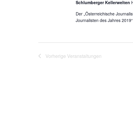
Schlumberger Kellerwelten
t
e
l
i
Der „Österreichische Journalis
w
Journalisten des Jahres 2019“
o
o
r
n
t
.
Vorherige
Veranstaltungen