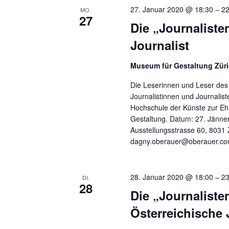
s
e
27. Januar 2020 @ 18:30
–
22
MO.
r
i
27
a
Die „Journaliste
c
n
Journalist
s
h
t
Museum für Gestaltung Züri
t
a
l
e
Die Leserinnen und Leser des "
t
Journalistinnen und Journalis
n
u
Hochschule der Künste zur Eh
n
,
Gestaltung. Datum: 27. Jänner
g
Ausstellungsstrasse 60, 8031 
N
e
dagny.oberauer@oberauer.com
n
a
S
v
c
28. Januar 2020 @ 18:00
–
23
DI.
h
28
i
l
Die „Journaliste
g
ü
Österreichische 
s
a
s