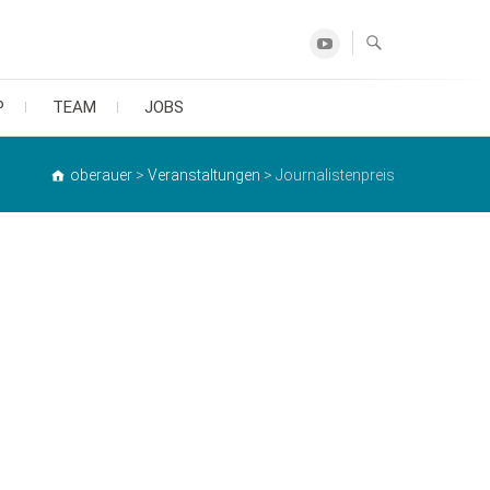
Youtube
P
TEAM
JOBS
oberauer
>
Veranstaltungen
>
Journalistenpreis