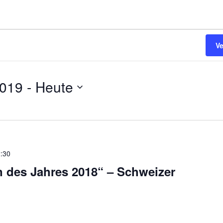
V
2019
 - 
Heute
:30
n des Jahres 2018“ – Schweizer