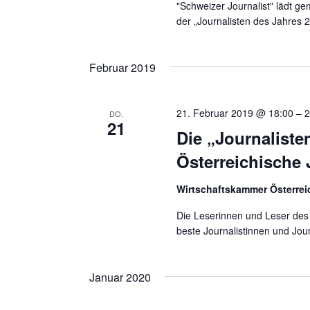
"Schweizer Journalist" lädt g
t
g
der „Journalisten des Jahres 
e
e
i
n
n
Februar 2019
g
S
e
b
u
e
21. Februar 2019 @ 18:00
–
2
DO.
21
c
n
Die „Journaliste
.
h
Österreichische 
S
e
u
c
Wirtschaftskammer Österre
u
h
Die Leserinnen und Leser des "
n
e
beste Journalistinnen und Jour
n
d
a
A
c
Januar 2020
h
n
V