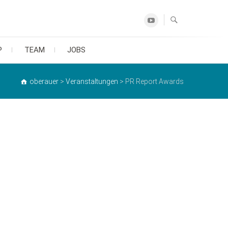
Youtube
P
TEAM
JOBS
oberauer
>
Veranstaltungen
>
PR Report Awards