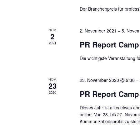
g
e
Der Branchenpreis für profes
e
i
n
n
g
S
e
NOV.
2. November 2021
–
5. Novem
2
b
u
PR Report Camp
2021
e
c
n
.
Die wichtigste Veranstaltung
h
S
e
u
c
NOV.
23. November 2020 @ 9:30
–
u
23
h
n
PR Report Camp
e
2020
n
d
a
Dieses Jahr ist alles etwas a
A
c
online. Von 23. bis 27. Novem
h
Kommunikationsprofis zu stell
n
V
s
e