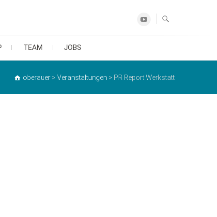
Youtube
P
TEAM
JOBS
oberauer
>
Veranstaltungen
>
PR Report Werkstatt