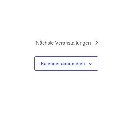
g
a
t
i
o
Nächste
Veranstaltungen
n
Kalender abonnieren