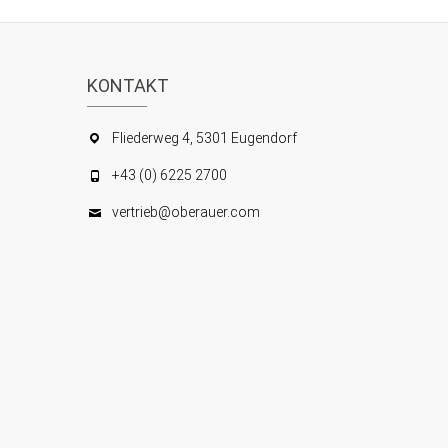
t
e
l
i
w
o
o
KONTAKT
r
n
t
Fliederweg 4, 5301 Eugendorf
.
+43 (0) 6225 2700
vertrieb@oberauer.com