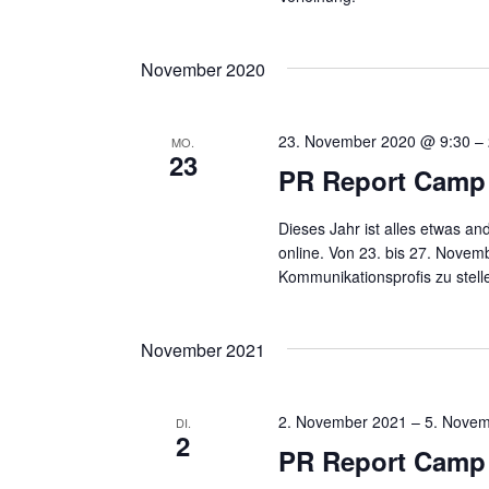
t
g
e
e
i
November 2020
n
n
g
S
e
23. November 2020 @ 9:30
–
MO.
b
23
u
PR Report Camp
e
c
n
.
Dieses Jahr ist alles etwas a
h
S
online. Von 23. bis 27. Novem
e
u
Kommunikationsprofis zu stell
c
u
h
n
e
November 2021
n
d
a
A
c
2. November 2021
–
5. Novem
DI.
2
h
n
PR Report Camp
V