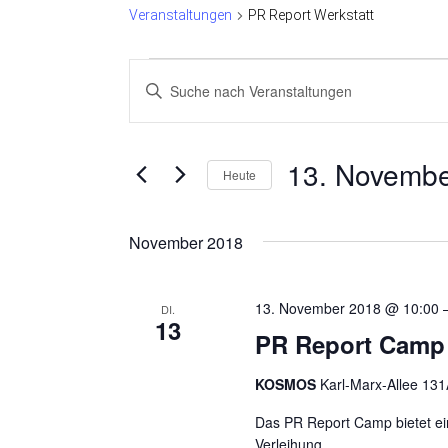
Veranstaltungen
PR Report Werkstatt
Veranstaltungen
V
B
e
i
t
r
t
13. Novembe
a
e
Heute
S
n
D
c
a
s
h
November 2018
t
l
t
u
ü
m
a
s
13. November 2018 @ 10:00
DI.
w
13
s
l
PR Report Camp
ä
e
h
t
l
l
KOSMOS
Karl-Marx-Allee 131
w
u
e
o
Das PR Report Camp bietet e
n
n
r
Verleihung.
.