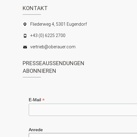
n
s
KONTAKT
S
i
c
u
Fliederweg 4, 5301 Eugendorf
h
c
+43 (0) 6225 2700
t
h
vertrieb@oberauer.com
e
e
n
PRESSEAUSSENDUNGEN
u
ABONNIEREN
-
n
N
d
a
A
*
v
E-Mail
n
i
s
g
i
a
Anrede