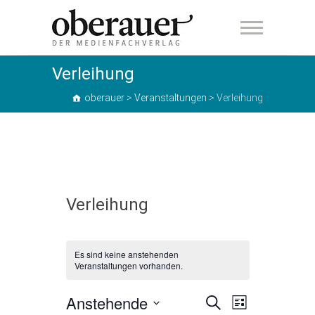
oberauer
Verleihung
oberauer
>
Veranstaltungen
>
Verleihung
Verleihung
Es sind keine anstehenden
Veranstaltungen vorhanden.
Anstehende
V
V
S
L
u