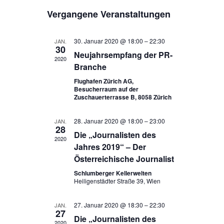
e
D
i
e
c
Vergangene Veranstaltungen
s
a
h
r
r
t
t
e
e
a
u
a
30. Januar 2020 @ 18:00
–
22:30
JAN.
30
m
n
Neujahrsempfang der PR-
n
2020
w
Branche
s
ä
s
Flughafen Zürich AG,
h
t
t
Besucherraum auf der
l
Zuschauerterrasse B, 8058 Zürich
a
e
a
l
n
l
28. Januar 2020 @ 18:00
–
23:00
JAN.
.
28
t
Die „Journalisten des
t
2020
u
Jahres 2019“ – Der
u
Österreichische Journalist
n
n
Schlumberger Kellerwelten
g
Heiligenstädter Straße 39, Wien
g
A
e
27. Januar 2020 @ 18:30
–
22:30
JAN.
n
27
Die „Journalisten des
n
s
2020