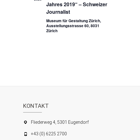
Jahres 2019“ – Schweizer
S
i
Journalist
c
u
Museum für Gestaltung Zürich,
Ausstellungsstrasse 60, 8031
h
c
Zürich
t
h
e
e
n
u
-
n
N
d
a
A
v
n
i
KONTAKT
s
g
i
Fliederweg 4, 5301 Eugendorf
a
c
t
+43 (0) 6225 2700