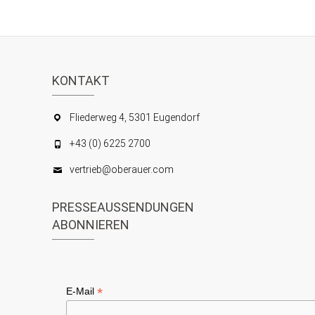
c
u
h
c
t
h
e
KONTAKT
e
n
u
Fliederweg 4, 5301 Eugendorf
-
n
N
+43 (0) 6225 2700
d
a
vertrieb@oberauer.com
A
v
n
PRESSEAUSSENDUNGEN
i
s
ABONNIEREN
g
i
a
c
t
h
*
E-Mail
i