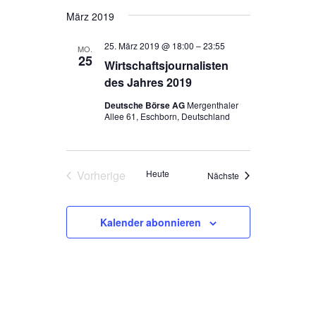
r
D
r
t
e
a
März 2019
e
a
a
t
n
25. März 2019 @ 18:00
–
23:55
u
n
MO.
25
m
Wirtschaftsjournalisten
s
s
w
des Jahres 2019
t
ä
t
Deutsche Börse AG
Mergenthaler
h
a
Allee 61, Eschborn, Deutschland
a
l
l
e
l
t
n
t
.
Vorherige
Heute
u
Veranstaltungen
Nächste
Veranstaltungen
u
n
n
g
Kalender abonnieren
g
A
e
n
n
s
S
i