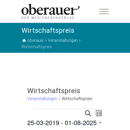
oberauer
Wirtschaftspreis
oberauer
>
Veranstaltungen
>
Wirtschaftspreis
Wirtschaftspreis
Veranstaltungen
Wirtschaftspreis
Veranstaltungen
V
V
S
L
u
25-03-2019
 - 
01-08-2025
e
i
e
c
s
h