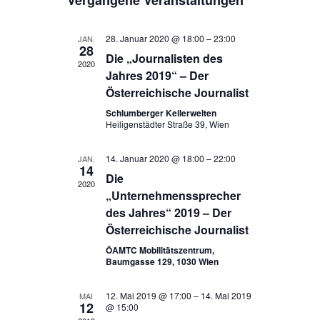
Vergangene Veranstaltungen
s
a
h
r
r
t
t
e
e
a
u
a
28. Januar 2020 @ 18:00
–
23:00
JAN.
28
m
n
Die „Journalisten des
n
2020
w
Jahres 2019“ – Der
s
ä
s
Österreichische Journalist
h
t
t
l
Schlumberger Kellerwelten
a
Heiligenstädter Straße 39, Wien
e
a
l
n
l
14. Januar 2020 @ 18:00
–
22:00
.
JAN.
t
14
t
Die
2020
u
„Unternehmenssprecher
u
n
des Jahres“ 2019 – Der
n
Österreichische Journalist
g
g
ÖAMTC Mobilitätszentrum,
A
Baumgasse 129, 1030 Wien
e
n
n
12. Mai 2019 @ 17:00
–
14. Mai 2019
s
MAI
12
@ 15:00