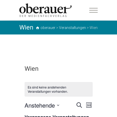
oberauer
Wien
oberauer
>
Veranstaltungen
>
Wien
Wien
Es sind keine anstehenden
Veranstaltungen vorhanden.
Anstehende
V
V
S
L
u
e
D
i
e
c