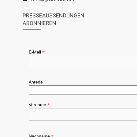
t
o
e
n
PRESSEAUSSENDUNGEN
ABONNIEREN
n
,
N
*
E-Mail
a
v
i
Anrede
g
a
t
*
Vorname
i
o
n
*
Nachname