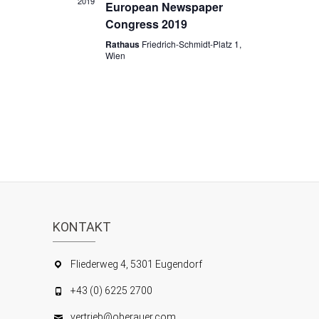
S
i
2019
European Newspaper
c
u
Congress 2019
h
Rathaus
Friedrich-Schmidt-Platz 1,
c
Wien
t
h
e
e
n
u
-
n
N
d
a
A
v
n
i
KONTAKT
s
g
i
a
Fliederweg 4, 5301 Eugendorf
c
t
+43 (0) 6225 2700
h
i
vertrieb@oberauer.com