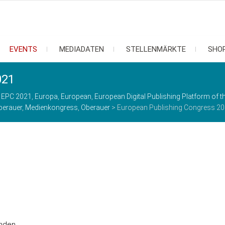
EVENTS
MEDIADATEN
STELLENMÄRKTE
SHO
021
,
EPC 2021
,
Europa
,
European
,
European Digital Publishing Platform of t
berauer
,
Medienkongress
,
Oberauer
>
European Publishing Congress 2
nden.