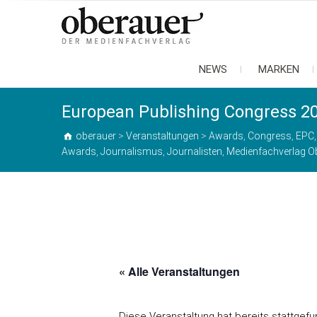
oberauer
der medienfachverlag
NEWS
MARKEN
European Publishing Congress 2
oberauer
>
Veranstaltungen
>
Awards
,
Congress
,
EPC
Awards
,
Journalismus
,
Journalisten
,
Medienfachverlag O
« Alle Veranstaltungen
Diese Veranstaltung hat bereits stattgefu