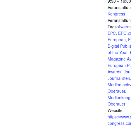
9:30 – 16:00
Veranstaltun
Kongress
Veranstaltun
Tags:
Award
EPC
,
EPC 2
European
,
E
Digital Publi
of the Year
,
Magazine A
European Pu
Awards
,
Jou
Journalisten
Medienfachv
Oberauer
,
Medienkong
Oberauer
Website:
https://www.
congress.co