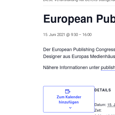
European Pub
15. Juni 2021 @ 9:30
–
16:00
Der European Publishing Congress f
Designer aus Europas Medienhäuse
Nähere Informationen unter
publis
DETAILS
Zum Kalender
hinzufügen
Datum:
15. 
Zeit: