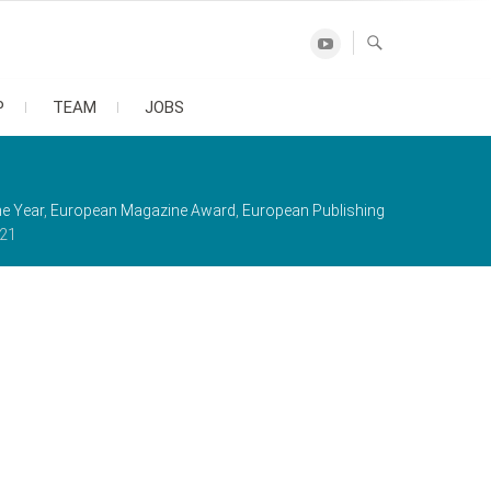
Youtube
P
TEAM
JOBS
he Year
,
European Magazine Award
,
European Publishing
021