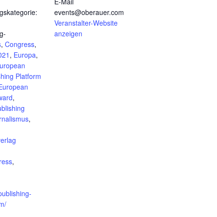
E-Mail
gskategorie:
events@oberauer.com
Veranstalter-Website
g-
anzeigen
s
,
Congress
,
021
,
Europa
,
uropean
shing Platform
European
ward
,
blishing
rnalismus
,
,
erlag
ress
,
publishing-
m/