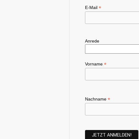
A
*
E-Mail
n
s
i
Anrede
c
h
t
*
Vorname
e
n
,
*
Nachname
N
a
v
i