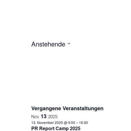
Anstehende
D
a
t
u
m
w
ä
h
l
Vergangene Veranstaltungen
e
13
n
Nov.
2025
.
13. November 2025 @ 9:00
–
16:30
PR Report Camp 2025