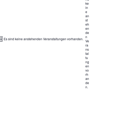
ke
in
e
an
st
eh
en
de
n
V
Es sind keine anstehenden Veranstaltungen vorhanden.
Ve
ra
e
ns
tal
r
tu
a
ng
en
n
vo
rh
s
an
de
t
n.
a
l
t