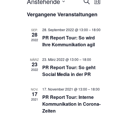
Anstehende
V
V
S
L
u
e
D
i
e
c
Vergangene Veranstaltungen
s
a
h
r
r
t
t
e
e
a
u
a
28. September 2022 @ 13:00
–
18:00
SEP.
28
m
n
PR Report Tour: So wird
n
2022
w
Ihre Kommunikation agil
s
ä
s
h
t
t
l
23. März 2022 @ 13:00
–
18:00
MÄRZ
a
23
e
a
PR Report Tour: So geht
2022
l
n
Social Media in der PR
l
.
t
t
u
17. November 2021 @ 13:00
–
18:00
NOV.
17
u
PR Report Tour: Interne
n
2021
Kommunikation in Corona-
n
g
Zeiten
g
A
e
n