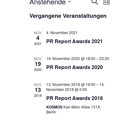
Anstehende
V
V
S
L
u
e
D
i
e
c
Vergangene Veranstaltungen
s
a
h
r
r
t
t
e
e
a
u
a
4. November 2021
NOV.
4
m
n
PR Report Awards 2021
n
2021
w
s
ä
s
h
t
19. November 2020 @ 18:00
–
23:30
NOV.
t
19
l
PR Report Awards 2020
a
2020
e
a
l
n
l
13. November 2018 @ 19:00
–
14.
NOV.
.
t
13
November 2018 @ 0:00
t
2018
u
PR Report Awards 2018
u
n
KOSMOS
Karl-Marx-Allee 131A,
Berlin
n
g
g
A
e
n