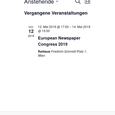
Anstehende
V
V
S
L
u
e
D
i
e
c
Vergangene Veranstaltungen
s
a
h
r
r
t
t
e
e
a
u
a
12. Mai 2019 @ 17:00
–
14. Mai 2019
MAI
12
m
@ 15:00
n
n
2019
w
European Newspaper
s
ä
s
Congress 2019
h
t
t
Rathaus
Friedrich-Schmidt-Platz 1,
l
Wien
a
e
a
l
n
l
.
t
t
u
u
n
n
g
g
A
e
n