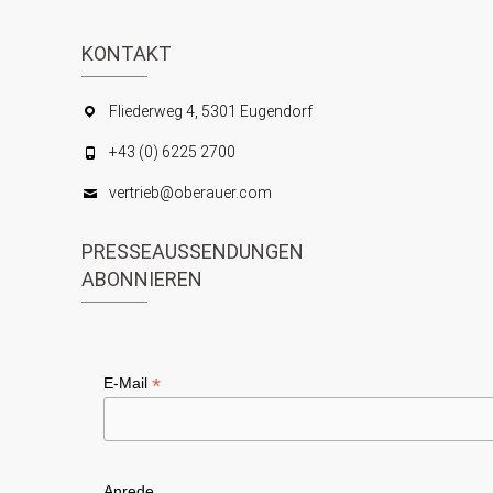
n
s
S
KONTAKT
i
c
u
Fliederweg 4, 5301 Eugendorf
h
c
+43 (0) 6225 2700
t
h
e
vertrieb@oberauer.com
e
n
u
PRESSEAUSSENDUNGEN
-
n
ABONNIEREN
N
d
a
A
v
n
*
E-Mail
i
s
g
i
a
Anrede