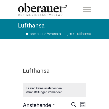
oberauer
Lufthansa
oberauer
>
Veranstaltungen
>
Lufthansa
Lufthansa
Es sind keine anstehenden
Veranstaltungen vorhanden.
Anstehende
V
V
S
L
u