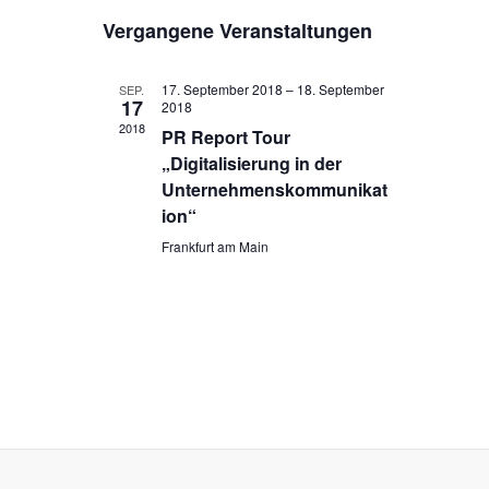
e
D
i
e
c
Vergangene Veranstaltungen
s
a
h
r
r
t
t
e
e
a
u
a
17. September 2018
–
18. September
SEP.
17
m
2018
n
n
2018
w
PR Report Tour
s
ä
s
„Digitalisierung in der
h
t
Unternehmenskommunikat
t
l
a
ion“
e
a
l
Frankfurt am Main
n
l
.
t
t
u
u
n
n
g
g
A
e
n
n
s