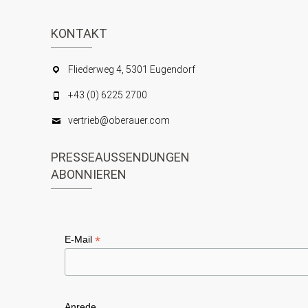
n
s
S
KONTAKT
i
c
u
Fliederweg 4, 5301 Eugendorf
h
c
+43 (0) 6225 2700
t
h
e
vertrieb@oberauer.com
e
n
u
PRESSEAUSSENDUNGEN
-
n
ABONNIEREN
N
d
a
A
v
n
*
E-Mail
i
s
g
i
a
Anrede