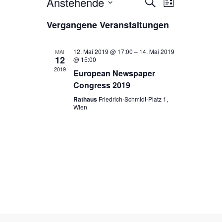
Anstehende
V
V
S
L
u
e
D
i
e
c
Vergangene Veranstaltungen
s
a
h
r
r
t
t
e
e
a
u
a
12. Mai 2019 @ 17:00
–
14. Mai 2019
MAI
12
m
@ 15:00
n
n
2019
w
European Newspaper
s
ä
s
Congress 2019
h
t
t
Rathaus
Friedrich-Schmidt-Platz 1,
l
Wien
a
e
a
l
n
l
.
t
t
u
u
n
n
g
g
A
e
n