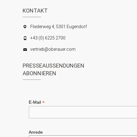
S
i
KONTAKT
c
u
h
Fliederweg 4, 5301 Eugendorf
c
t
h
+43 (0) 6225 2700
e
e
vertrieb@oberauer.com
n
u
-
PRESSEAUSSENDUNGEN
n
ABONNIEREN
N
d
a
A
v
n
*
E-Mail
i
s
g
i
a
c
t
Anrede