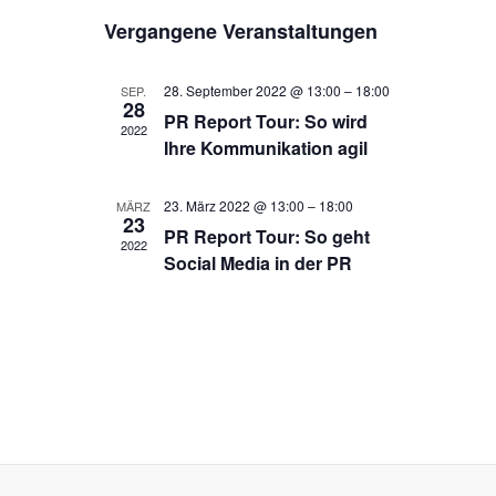
e
D
i
e
c
Vergangene Veranstaltungen
s
a
h
r
r
t
t
e
e
a
u
a
28. September 2022 @ 13:00
–
18:00
SEP.
28
m
n
PR Report Tour: So wird
n
2022
w
Ihre Kommunikation agil
s
ä
s
h
t
t
l
23. März 2022 @ 13:00
–
18:00
MÄRZ
a
23
e
a
PR Report Tour: So geht
2022
l
n
Social Media in der PR
l
.
t
t
u
u
n
n
g
g
A
e
n
n
s