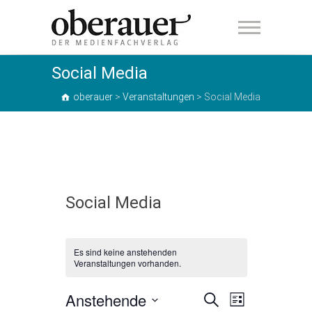
oberauer
Social Media
oberauer
>
Veranstaltungen
>
Social Media
Social Media
Es sind keine anstehenden
Veranstaltungen vorhanden.
Anstehende
V
V
S
L
u