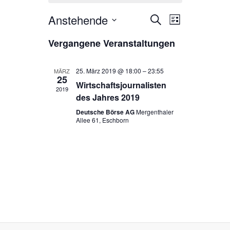
Anstehende
V
V
S
L
u
e
D
i
e
c
Vergangene Veranstaltungen
s
a
h
r
r
t
t
e
e
a
u
a
25. März 2019 @ 18:00
–
23:55
MÄRZ
25
m
n
Wirtschaftsjournalisten
n
2019
w
des Jahres 2019
s
ä
s
Deutsche Börse AG
Mergenthaler
h
t
t
Allee 61, Eschborn
l
a
e
a
l
n
l
.
t
t
u
u
n
n
g
g
A