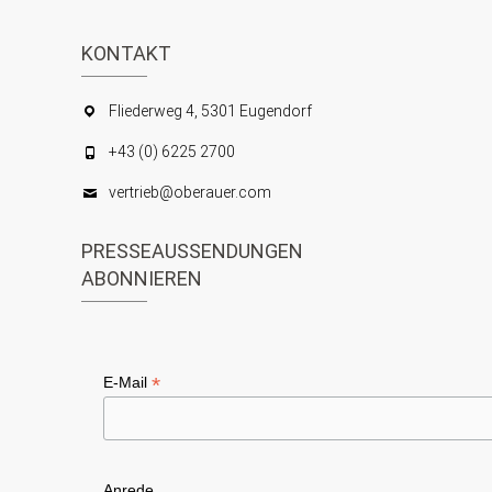
e
n
KONTAKT
n
s
S
i
Fliederweg 4, 5301 Eugendorf
c
u
+43 (0) 6225 2700
h
c
t
vertrieb@oberauer.com
h
e
e
PRESSEAUSSENDUNGEN
n
u
ABONNIEREN
-
n
N
d
a
A
*
E-Mail
v
n
i
s
g
Anrede