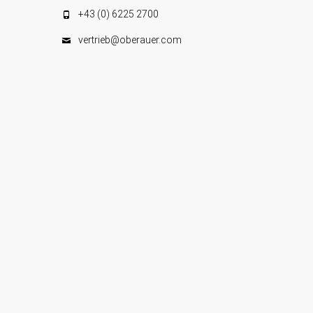
e
+43 (0) 6225 2700
n
vertrieb@oberauer.com