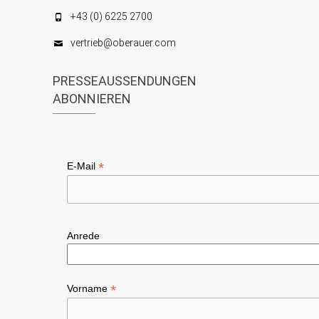
i
a
+43 (0) 6225 2700
n
c
t
vertrieb@oberauer.com
h
i
t
PRESSEAUSSENDUNGEN
o
ABONNIEREN
e
n
n
,
*
E-Mail
N
a
v
Anrede
i
g
*
Vorname
a
t