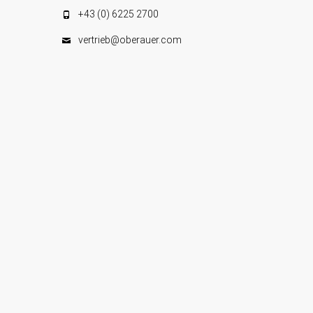
e
+43 (0) 6225 2700
n
vertrieb@oberauer.com