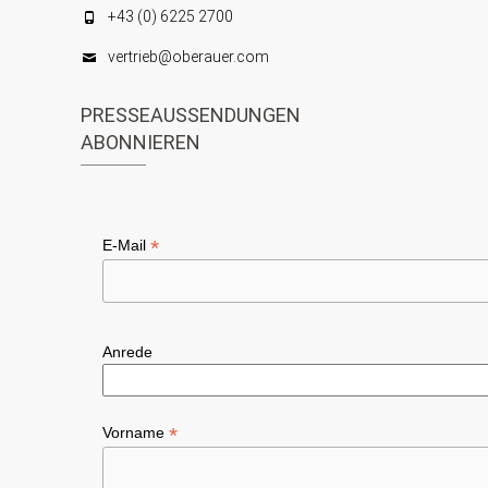
s
+43 (0) 6225 2700
g
e
i
vertrieb@oberauer.com
a
n
c
t
PRESSEAUSSENDUNGEN
h
i
ABONNIEREN
t
o
e
n
n
*
E-Mail
,
N
a
Anrede
v
i
*
Vorname
g
a