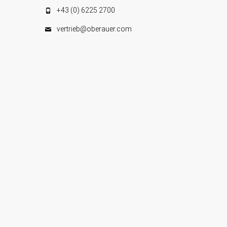
e
+43 (0) 6225 2700
n
vertrieb@oberauer.com