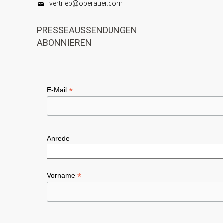
t
vertrieb@oberauer.com
h
i
t
PRESSEAUSSENDUNGEN
o
ABONNIEREN
e
n
n
,
*
E-Mail
N
a
v
Anrede
i
g
*
Vorname
a
t
i