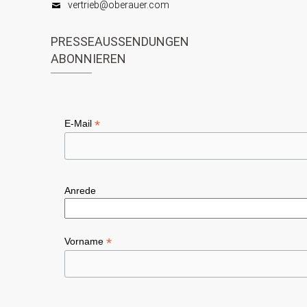
t
vertrieb@oberauer.com
h
i
t
PRESSEAUSSENDUNGEN
o
ABONNIEREN
e
n
n
,
*
E-Mail
N
a
v
Anrede
i
g
*
Vorname
a
t
i