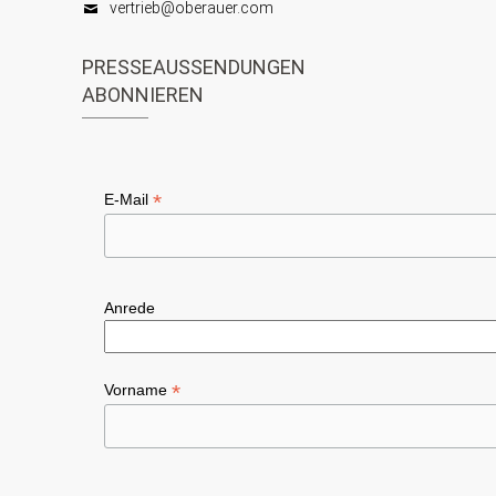
t
vertrieb@oberauer.com
h
i
t
PRESSEAUSSENDUNGEN
o
ABONNIEREN
e
n
n
,
*
E-Mail
N
a
v
Anrede
i
g
*
Vorname
a
t
i