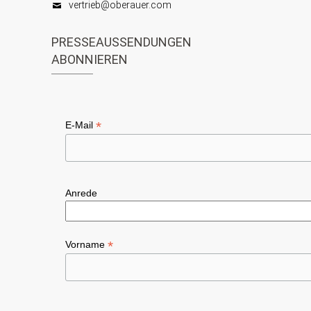
t
vertrieb@oberauer.com
h
i
t
PRESSEAUSSENDUNGEN
o
ABONNIEREN
e
n
n
,
*
E-Mail
N
a
v
Anrede
i
g
*
Vorname
a
t
i