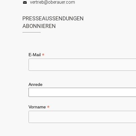
t
vertrieb@oberauer.com
h
i
t
PRESSEAUSSENDUNGEN
o
ABONNIEREN
e
n
n
,
*
E-Mail
N
a
v
Anrede
i
g
*
Vorname
a
t
i