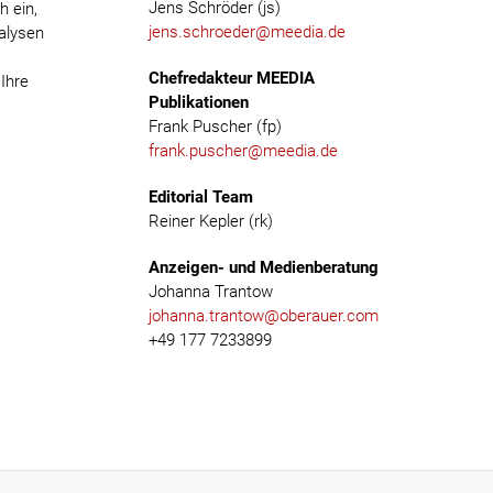
Jens Schröder (js)
h ein,
jens.schroeder@meedia.de
nalysen
Chefredakteur MEEDIA
Ihre
Publikationen
Frank Puscher (fp)
frank.puscher@meedia.de
Editorial Team
Reiner Kepler (rk)
Anzeigen- und Medienberatung
Johanna Trantow
johanna.trantow@oberauer.com
+49 177 7233899