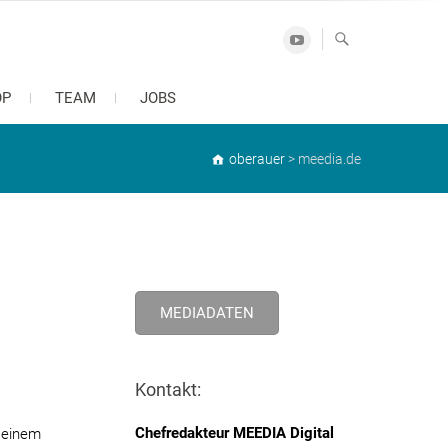
Youtube
OP
TEAM
JOBS
oberauer
>
meedia.de
MEDIADATEN
Kontakt:
Chefredakteur MEEDIA Digital
n einem