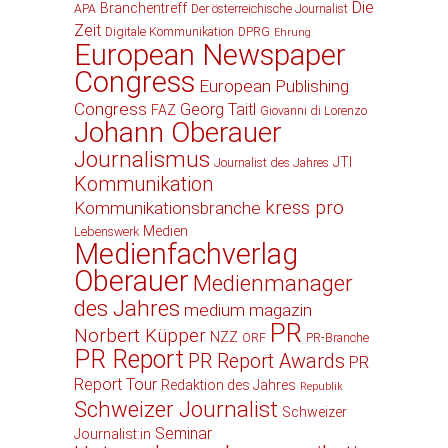
Die
Branchentreff
APA
Der österreichische Journalist
Zeit
Digitale Kommunikation
DPRG
Ehrung
European Newspaper
Congress
European Publishing
Congress
Georg Taitl
FAZ
Giovanni di Lorenzo
Johann Oberauer
Journalismus
JTI
Journalist des Jahres
Kommunikation
kress pro
Kommunikationsbranche
Medien
Lebenswerk
Medienfachverlag
Oberauer
Medienmanager
des Jahres
medium magazin
PR
Norbert Küpper
NZZ
ORF
PR-Branche
PR Report
PR Report Awards
PR
Report Tour
Redaktion des Jahres
Republik
Schweizer Journalist
Schweizer
Seminar
Journalist:in