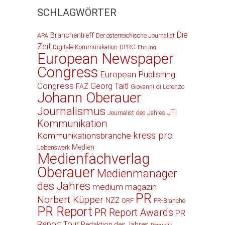
SCHLAGWÖRTER
Die
Branchentreff
APA
Der österreichische Journalist
Zeit
Digitale Kommunikation
DPRG
Ehrung
European Newspaper
Congress
European Publishing
Congress
Georg Taitl
FAZ
Giovanni di Lorenzo
Johann Oberauer
Journalismus
JTI
Journalist des Jahres
Kommunikation
kress pro
Kommunikationsbranche
Medien
Lebenswerk
Medienfachverlag
Oberauer
Medienmanager
des Jahres
medium magazin
PR
Norbert Küpper
NZZ
ORF
PR-Branche
PR Report
PR Report Awards
PR
Report Tour
Redaktion des Jahres