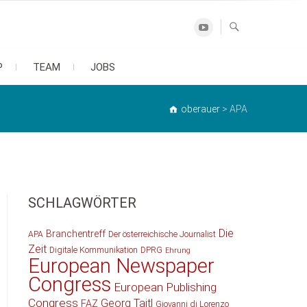
Youtube
P
TEAM
JOBS
oberauer
>
APA
SCHLAGWÖRTER
Die
Branchentreff
APA
Der österreichische Journalist
Zeit
Digitale Kommunikation
DPRG
Ehrung
European Newspaper
Congress
European Publishing
Congress
Georg Taitl
FAZ
Giovanni di Lorenzo