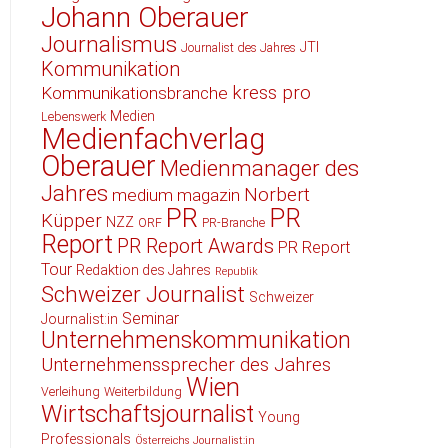
Johann Oberauer
Journalismus
JTI
Journalist des Jahres
Kommunikation
kress pro
Kommunikationsbranche
Medien
Lebenswerk
Medienfachverlag
Oberauer
Medienmanager des
Jahres
Norbert
medium magazin
PR
PR
Küpper
NZZ
ORF
PR-Branche
Report
PR Report Awards
PR Report
Tour
Redaktion des Jahres
Republik
Schweizer Journalist
Schweizer
Seminar
Journalist:in
Unternehmenskommunikation
Unternehmenssprecher des Jahres
Wien
Verleihung
Weiterbildung
Wirtschaftsjournalist
Young
Professionals
Österreichs Journalist:in