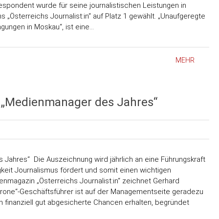
spondent wurde für seine journalistischen Leistungen in
„Österreichs Journalist:in“ auf Platz 1 gewählt. „Unaufgeregte
gungen in Moskau“, ist eine…
MEHR
hs „Medienmanager des Jahres“
 Jahres“ Die Auszeichnung wird jährlich an eine Führungskraft
eit Journalismus fördert und somit einen wichtigen
enmagazin „Österreichs Journalist:in“ zeichnet Gerhard
Krone“-Geschäftsführer ist auf der Managementseite geradezu
ien finanziell gut abgesicherte Chancen erhalten, begründet