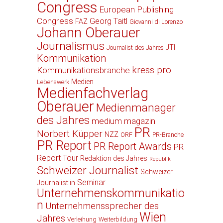
Congress
European Publishing
Congress
Georg Taitl
FAZ
Giovanni di Lorenzo
Johann Oberauer
Journalismus
JTI
Journalist des Jahres
Kommunikation
kress pro
Kommunikationsbranche
Medien
Lebenswerk
Medienfachverlag
Oberauer
Medienmanager
des Jahres
medium magazin
PR
Norbert Küpper
NZZ
ORF
PR-Branche
PR Report
PR Report Awards
PR
Report Tour
Redaktion des Jahres
Republik
Schweizer Journalist
Schweizer
Seminar
Journalist:in
Unternehmenskommunikatio
n
Unternehmenssprecher des
Wien
Jahres
Verleihung
Weiterbildung