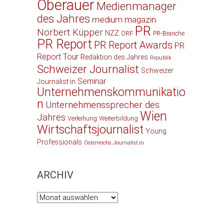
Oberauer
Medienmanager
des Jahres
medium magazin
PR
Norbert Küpper
NZZ
ORF
PR-Branche
PR Report
PR Report Awards
PR
Report Tour
Redaktion des Jahres
Republik
Schweizer Journalist
Schweizer
Seminar
Journalist:in
Unternehmenskommunikatio
n
Unternehmenssprecher des
Wien
Jahres
Verleihung
Weiterbildung
Wirtschaftsjournalist
Young
Professionals
Österreichs Journalist:in
ARCHIV
Archiv