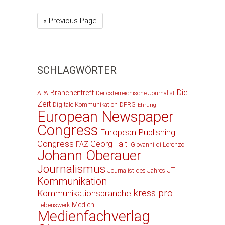
« Previous Page
SCHLAGWÖRTER
Die
Branchentreff
APA
Der österreichische Journalist
Zeit
Digitale Kommunikation
DPRG
Ehrung
European Newspaper
Congress
European Publishing
Congress
Georg Taitl
FAZ
Giovanni di Lorenzo
Johann Oberauer
Journalismus
JTI
Journalist des Jahres
Kommunikation
kress pro
Kommunikationsbranche
Medien
Lebenswerk
Medienfachverlag