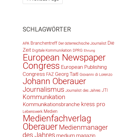
SCHLAGWÖRTER
Die
Branchentreff
APA
Der österreichische Journalist
Zeit
Digitale Kommunikation
DPRG
Ehrung
European Newspaper
Congress
European Publishing
Congress
Georg Taitl
FAZ
Giovanni di Lorenzo
Johann Oberauer
Journalismus
JTI
Journalist des Jahres
Kommunikation
kress pro
Kommunikationsbranche
Medien
Lebenswerk
Medienfachverlag
Oberauer
Medienmanager
des Jahres
medium magazin