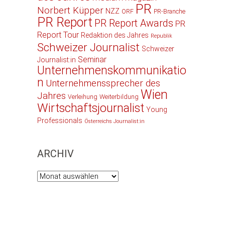
PR
Norbert Küpper
NZZ
ORF
PR-Branche
PR Report
PR Report Awards
PR
Report Tour
Redaktion des Jahres
Republik
Schweizer Journalist
Schweizer
Seminar
Journalist:in
Unternehmenskommunikatio
n
Unternehmenssprecher des
Wien
Jahres
Verleihung
Weiterbildung
Wirtschaftsjournalist
Young
Professionals
Österreichs Journalist:in
ARCHIV
Archiv