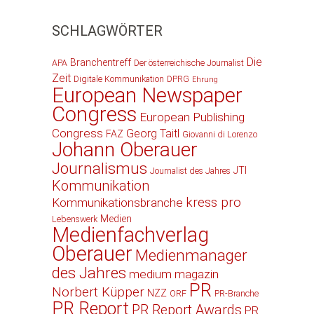
SCHLAGWÖRTER
Die
Branchentreff
APA
Der österreichische Journalist
Zeit
Digitale Kommunikation
DPRG
Ehrung
European Newspaper
Congress
European Publishing
Congress
Georg Taitl
FAZ
Giovanni di Lorenzo
Johann Oberauer
Journalismus
JTI
Journalist des Jahres
Kommunikation
kress pro
Kommunikationsbranche
Medien
Lebenswerk
Medienfachverlag
Oberauer
Medienmanager
des Jahres
medium magazin
PR
Norbert Küpper
NZZ
ORF
PR-Branche
PR Report
PR Report Awards
PR