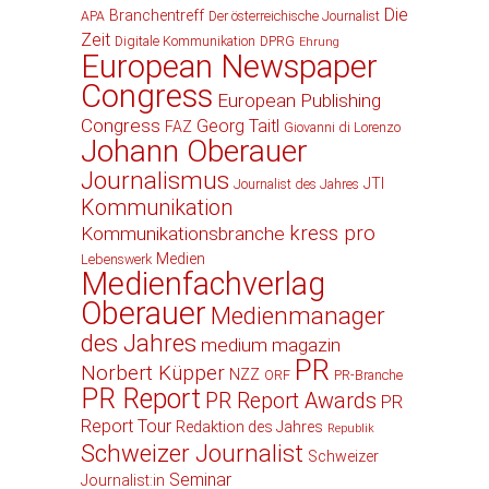
Die
Branchentreff
APA
Der österreichische Journalist
Zeit
Digitale Kommunikation
DPRG
Ehrung
European Newspaper
Congress
European Publishing
Congress
Georg Taitl
FAZ
Giovanni di Lorenzo
Johann Oberauer
Journalismus
JTI
Journalist des Jahres
Kommunikation
kress pro
Kommunikationsbranche
Medien
Lebenswerk
Medienfachverlag
Oberauer
Medienmanager
des Jahres
medium magazin
PR
Norbert Küpper
NZZ
ORF
PR-Branche
PR Report
PR Report Awards
PR
Report Tour
Redaktion des Jahres
Republik
Schweizer Journalist
Schweizer
Seminar
Journalist:in