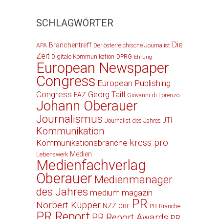
SCHLAGWÖRTER
Die
Branchentreff
APA
Der österreichische Journalist
Zeit
Digitale Kommunikation
DPRG
Ehrung
European Newspaper
Congress
European Publishing
Congress
Georg Taitl
FAZ
Giovanni di Lorenzo
Johann Oberauer
Journalismus
JTI
Journalist des Jahres
Kommunikation
kress pro
Kommunikationsbranche
Medien
Lebenswerk
Medienfachverlag
Oberauer
Medienmanager
des Jahres
medium magazin
PR
Norbert Küpper
NZZ
ORF
PR-Branche
PR Report
PR Report Awards
PR