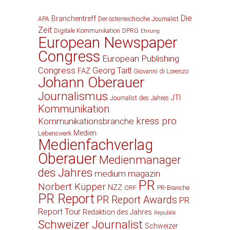
Die
Branchentreff
APA
Der österreichische Journalist
Zeit
Digitale Kommunikation
DPRG
Ehrung
European Newspaper
Congress
European Publishing
Congress
Georg Taitl
FAZ
Giovanni di Lorenzo
Johann Oberauer
Journalismus
JTI
Journalist des Jahres
Kommunikation
kress pro
Kommunikationsbranche
Medien
Lebenswerk
Medienfachverlag
Oberauer
Medienmanager
des Jahres
medium magazin
PR
Norbert Küpper
NZZ
ORF
PR-Branche
PR Report
PR Report Awards
PR
Report Tour
Redaktion des Jahres
Republik
Schweizer Journalist
Schweizer