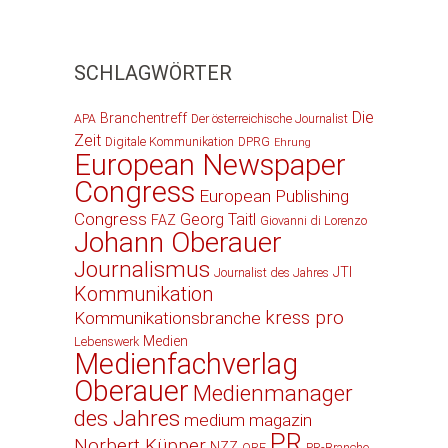
SCHLAGWÖRTER
Die
Branchentreff
APA
Der österreichische Journalist
Zeit
Digitale Kommunikation
DPRG
Ehrung
European Newspaper
Congress
European Publishing
Congress
Georg Taitl
FAZ
Giovanni di Lorenzo
Johann Oberauer
Journalismus
JTI
Journalist des Jahres
Kommunikation
kress pro
Kommunikationsbranche
Medien
Lebenswerk
Medienfachverlag
Oberauer
Medienmanager
des Jahres
medium magazin
PR
Norbert Küpper
NZZ
ORF
PR-Branche