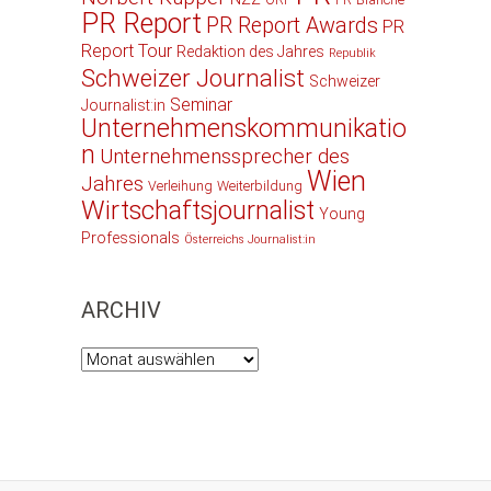
PR Report
PR Report Awards
PR
Report Tour
Redaktion des Jahres
Republik
Schweizer Journalist
Schweizer
Seminar
Journalist:in
Unternehmenskommunikatio
n
Unternehmenssprecher des
Wien
Jahres
Verleihung
Weiterbildung
Wirtschaftsjournalist
Young
Professionals
Österreichs Journalist:in
ARCHIV
Archiv