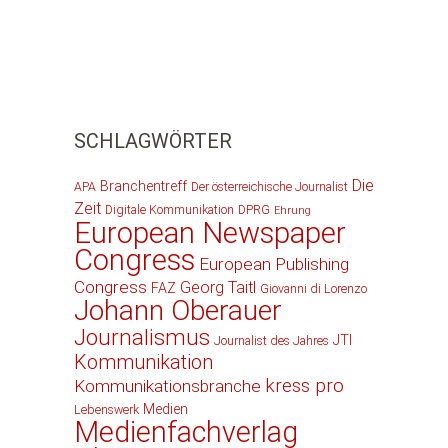
SCHLAGWÖRTER
Die
Branchentreff
APA
Der österreichische Journalist
Zeit
Digitale Kommunikation
DPRG
Ehrung
European Newspaper
Congress
European Publishing
Congress
Georg Taitl
FAZ
Giovanni di Lorenzo
Johann Oberauer
Journalismus
JTI
Journalist des Jahres
Kommunikation
kress pro
Kommunikationsbranche
Medien
Lebenswerk
Medienfachverlag