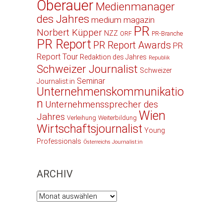
Oberauer
Medienmanager
des Jahres
medium magazin
PR
Norbert Küpper
NZZ
ORF
PR-Branche
PR Report
PR Report Awards
PR
Report Tour
Redaktion des Jahres
Republik
Schweizer Journalist
Schweizer
Seminar
Journalist:in
Unternehmenskommunikatio
n
Unternehmenssprecher des
Wien
Jahres
Verleihung
Weiterbildung
Wirtschaftsjournalist
Young
Professionals
Österreichs Journalist:in
ARCHIV
Archiv