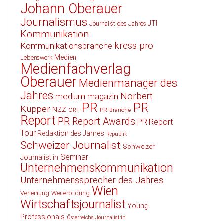
Johann Oberauer
Journalismus
JTI
Journalist des Jahres
Kommunikation
kress pro
Kommunikationsbranche
Medien
Lebenswerk
Medienfachverlag
Oberauer
Medienmanager des
Jahres
Norbert
medium magazin
PR
PR
Küpper
NZZ
ORF
PR-Branche
Report
PR Report Awards
PR Report
Tour
Redaktion des Jahres
Republik
Schweizer Journalist
Schweizer
Seminar
Journalist:in
Unternehmenskommunikation
Unternehmenssprecher des Jahres
Wien
Verleihung
Weiterbildung
Wirtschaftsjournalist
Young
Professionals
Österreichs Journalist:in