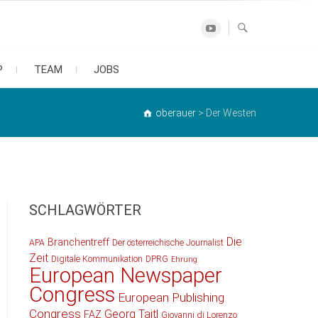
Youtube
P
TEAM
JOBS
oberauer
>
Der Westen
SCHLAGWÖRTER
Die
Branchentreff
APA
Der österreichische Journalist
Zeit
Digitale Kommunikation
DPRG
Ehrung
European Newspaper
Congress
European Publishing
Congress
Georg Taitl
FAZ
Giovanni di Lorenzo