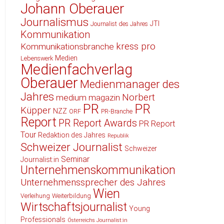
Johann Oberauer
Journalismus
JTI
Journalist des Jahres
Kommunikation
kress pro
Kommunikationsbranche
Medien
Lebenswerk
Medienfachverlag
Oberauer
Medienmanager des
Jahres
Norbert
medium magazin
PR
PR
Küpper
NZZ
ORF
PR-Branche
Report
PR Report Awards
PR Report
Tour
Redaktion des Jahres
Republik
Schweizer Journalist
Schweizer
Seminar
Journalist:in
Unternehmenskommunikation
Unternehmenssprecher des Jahres
Wien
Verleihung
Weiterbildung
Wirtschaftsjournalist
Young
Professionals
Österreichs Journalist:in