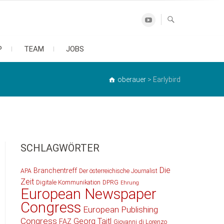
Youtube
P
TEAM
JOBS
oberauer
>
Earlybird
SCHLAGWÖRTER
Die
Branchentreff
APA
Der österreichische Journalist
Zeit
Digitale Kommunikation
DPRG
Ehrung
European Newspaper
Congress
European Publishing
Congress
Georg Taitl
FAZ
Giovanni di Lorenzo