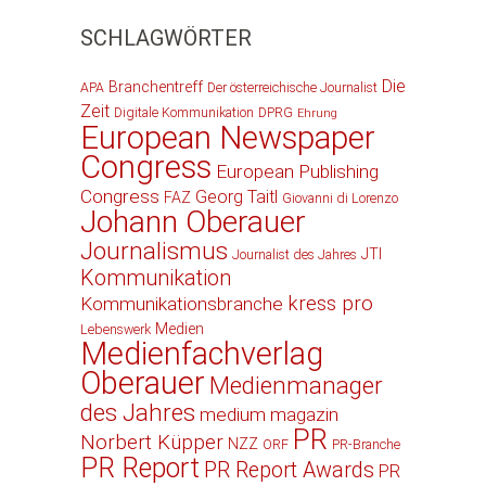
SCHLAGWÖRTER
Die
Branchentreff
APA
Der österreichische Journalist
Zeit
Digitale Kommunikation
DPRG
Ehrung
European Newspaper
Congress
European Publishing
Congress
Georg Taitl
FAZ
Giovanni di Lorenzo
Johann Oberauer
Journalismus
JTI
Journalist des Jahres
Kommunikation
kress pro
Kommunikationsbranche
Medien
Lebenswerk
Medienfachverlag
Oberauer
Medienmanager
des Jahres
medium magazin
PR
Norbert Küpper
NZZ
ORF
PR-Branche
PR Report
PR Report Awards
PR