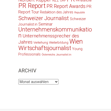
Norbert Küpper
NZZ
ORF
PR-Branche
PR Report
PR Report Awards
PR
Report Tour
Redaktion des Jahres
Republik
Schweizer Journalist
Schweizer
Seminar
Journalist:in
Unternehmenskommunikatio
n
Unternehmenssprecher des
Wien
Jahres
Verleihung
Weiterbildung
Wirtschaftsjournalist
Young
Professionals
Österreichs Journalist:in
ARCHIV
Archiv