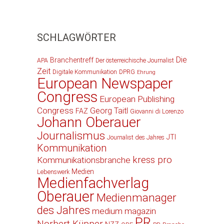
SCHLAGWÖRTER
Die
Branchentreff
APA
Der österreichische Journalist
Zeit
Digitale Kommunikation
DPRG
Ehrung
European Newspaper
Congress
European Publishing
Congress
Georg Taitl
FAZ
Giovanni di Lorenzo
Johann Oberauer
Journalismus
JTI
Journalist des Jahres
Kommunikation
kress pro
Kommunikationsbranche
Medien
Lebenswerk
Medienfachverlag
Oberauer
Medienmanager
des Jahres
medium magazin
PR