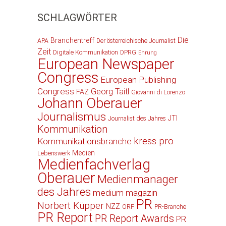
SCHLAGWÖRTER
Die
Branchentreff
APA
Der österreichische Journalist
Zeit
Digitale Kommunikation
DPRG
Ehrung
European Newspaper
Congress
European Publishing
Congress
Georg Taitl
FAZ
Giovanni di Lorenzo
Johann Oberauer
Journalismus
JTI
Journalist des Jahres
Kommunikation
kress pro
Kommunikationsbranche
Medien
Lebenswerk
Medienfachverlag
Oberauer
Medienmanager
des Jahres
medium magazin
PR
Norbert Küpper
NZZ
ORF
PR-Branche
PR Report
PR Report Awards
PR