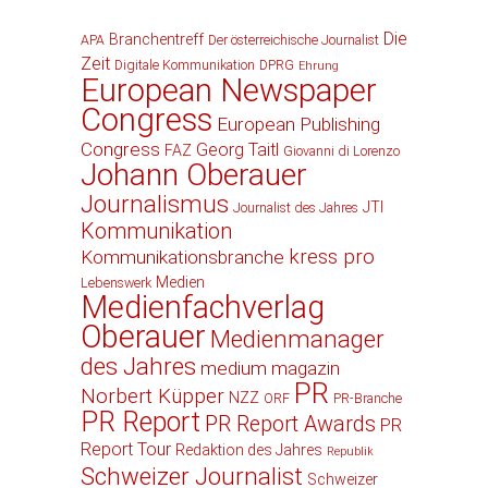
Die
Branchentreff
APA
Der österreichische Journalist
Zeit
Digitale Kommunikation
DPRG
Ehrung
European Newspaper
Congress
European Publishing
Congress
Georg Taitl
FAZ
Giovanni di Lorenzo
Johann Oberauer
Journalismus
JTI
Journalist des Jahres
Kommunikation
kress pro
Kommunikationsbranche
Medien
Lebenswerk
Medienfachverlag
Oberauer
Medienmanager
des Jahres
medium magazin
PR
Norbert Küpper
NZZ
ORF
PR-Branche
PR Report
PR Report Awards
PR
Report Tour
Redaktion des Jahres
Republik
Schweizer Journalist
Schweizer