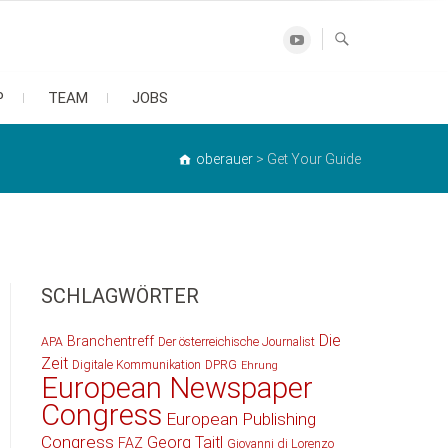
Youtube
P
TEAM
JOBS
oberauer
>
Get Your Guide
SCHLAGWÖRTER
Die
Branchentreff
APA
Der österreichische Journalist
Zeit
Digitale Kommunikation
DPRG
Ehrung
European Newspaper
Congress
European Publishing
Congress
Georg Taitl
FAZ
Giovanni di Lorenzo