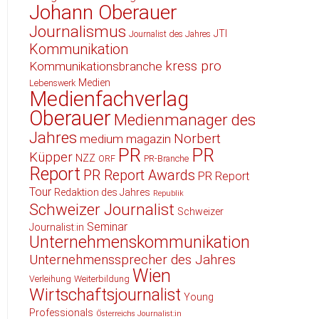
Johann Oberauer
Journalismus
JTI
Journalist des Jahres
Kommunikation
kress pro
Kommunikationsbranche
Medien
Lebenswerk
Medienfachverlag
Oberauer
Medienmanager des
Jahres
Norbert
medium magazin
PR
PR
Küpper
NZZ
ORF
PR-Branche
Report
PR Report Awards
PR Report
Tour
Redaktion des Jahres
Republik
Schweizer Journalist
Schweizer
Seminar
Journalist:in
Unternehmenskommunikation
Unternehmenssprecher des Jahres
Wien
Verleihung
Weiterbildung
Wirtschaftsjournalist
Young
Professionals
Österreichs Journalist:in