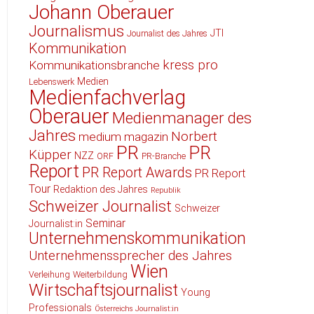
Johann Oberauer
Journalismus
JTI
Journalist des Jahres
Kommunikation
kress pro
Kommunikationsbranche
Medien
Lebenswerk
Medienfachverlag
Oberauer
Medienmanager des
Jahres
Norbert
medium magazin
PR
PR
Küpper
NZZ
ORF
PR-Branche
Report
PR Report Awards
PR Report
Tour
Redaktion des Jahres
Republik
Schweizer Journalist
Schweizer
Seminar
Journalist:in
Unternehmenskommunikation
Unternehmenssprecher des Jahres
Wien
Verleihung
Weiterbildung
Wirtschaftsjournalist
Young
Professionals
Österreichs Journalist:in