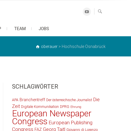
Youtube
P
TEAM
JOBS
oberauer
>
Hochschule Osnabrück
SCHLAGWÖRTER
Die
Branchentreff
APA
Der österreichische Journalist
Zeit
Digitale Kommunikation
DPRG
Ehrung
European Newspaper
Congress
European Publishing
Congress
Georg Taitl
FAZ
Giovanni di Lorenzo