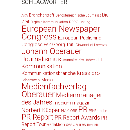
SCHLAGWÖRTER
Die
Branchentreff
APA
Der österreichische Journalist
Zeit
Digitale Kommunikation
DPRG
Ehrung
European Newspaper
Congress
European Publishing
Congress
Georg Taitl
FAZ
Giovanni di Lorenzo
Johann Oberauer
Journalismus
JTI
Journalist des Jahres
Kommunikation
kress pro
Kommunikationsbranche
Medien
Lebenswerk
Medienfachverlag
Oberauer
Medienmanager
des Jahres
medium magazin
PR
Norbert Küpper
NZZ
ORF
PR-Branche
PR Report
PR Report Awards
PR
Report Tour
Redaktion des Jahres
Republik