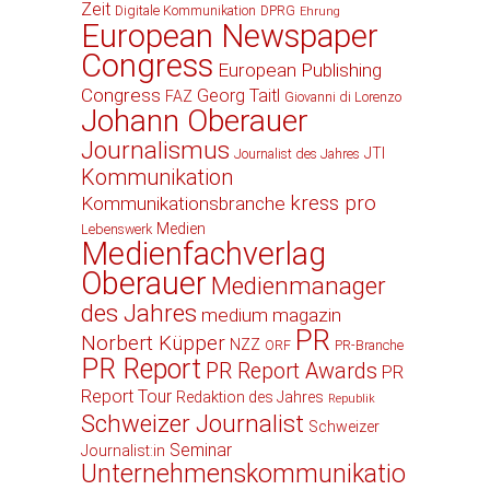
Zeit
Digitale Kommunikation
DPRG
Ehrung
European Newspaper
Congress
European Publishing
Congress
Georg Taitl
FAZ
Giovanni di Lorenzo
Johann Oberauer
Journalismus
JTI
Journalist des Jahres
Kommunikation
kress pro
Kommunikationsbranche
Medien
Lebenswerk
Medienfachverlag
Oberauer
Medienmanager
des Jahres
medium magazin
PR
Norbert Küpper
NZZ
ORF
PR-Branche
PR Report
PR Report Awards
PR
Report Tour
Redaktion des Jahres
Republik
Schweizer Journalist
Schweizer
Seminar
Journalist:in
Unternehmenskommunikatio